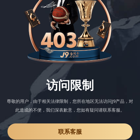
访问限制
尊敬的用户，由于相关法律限制，您所在地区无法访问J9产品，对
此造成的不便，我们深表歉意，您如有疑问请联系客服。
联系客服